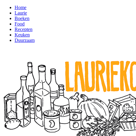
Home
Laurie
Boeken
Food
Recepten
Keuken
Duurzaam