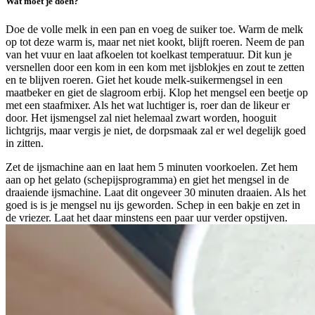
Wat moet je doen?
Doe de volle melk in een pan en voeg de suiker toe. Warm de melk
op tot deze warm is, maar net niet kookt, blijft roeren. Neem de pan
van het vuur en laat afkoelen tot koelkast temperatuur. Dit kun je
versnellen door een kom in een kom met ijsblokjes en zout te zetten
en te blijven roeren. Giet het koude melk-suikermengsel in een
maatbeker en giet de slagroom erbij. Klop het mengsel een beetje op
met een staafmixer. Als het wat luchtiger is, roer dan de likeur er
door. Het ijsmengsel zal niet helemaal zwart worden, hooguit
lichtgrijs, maar vergis je niet, de dorpsmaak zal er wel degelijk goed
in zitten.
Zet de ijsmachine aan en laat hem 5 minuten voorkoelen. Zet hem
aan op het gelato (schepijsprogramma) en giet het mengsel in de
draaiende ijsmachine. Laat dit ongeveer 30 minuten draaien. Als het
goed is is je mengsel nu ijs geworden. Schep in een bakje en zet in
de vriezer. Laat het daar minstens een paar uur verder opstijven.