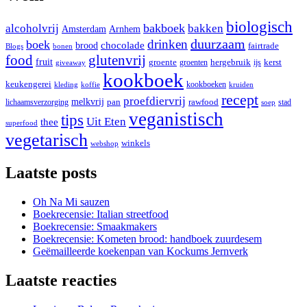
biologisch
bakboek
alcoholvrij
bakken
Amsterdam
Arnhem
duurzaam
boek
drinken
brood
chocolade
fairtrade
Blogs
bonen
food
glutenvrij
fruit
hergebruik
groente
groenten
ijs
kerst
giveaway
kookboek
keukengerei
kookboeken
koffie
kruiden
kleding
recept
proefdiervrij
melkvrij
pan
rawfood
lichaamsverzorging
soep
stad
veganistisch
tips
Uit Eten
thee
superfood
vegetarisch
winkels
webshop
Laatste posts
Oh Na Mi sauzen
Boekrecensie: Italian streetfood
Boekrecensie: Smaakmakers
Boekrecensie: Kometen brood: handboek zuurdesem
Geëmailleerde koekenpan van Kockums Jernverk
Laatste reacties