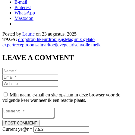
E-mail
Pinterest
WhatsApp
Mastodon
Posted by
Laurie
on 23 augustus, 2025
TAGS:
drop
drop likeur
dropijs
ijs
Magimix gelato
expert
recept
room
salmari
toetje
vegetarisch
volle melk
LEAVE A COMMENT
Mijn naam, e-mail en site opslaan in deze browser voor de
volgende keer wanneer ik een reactie plaats.
Current ye@r
*