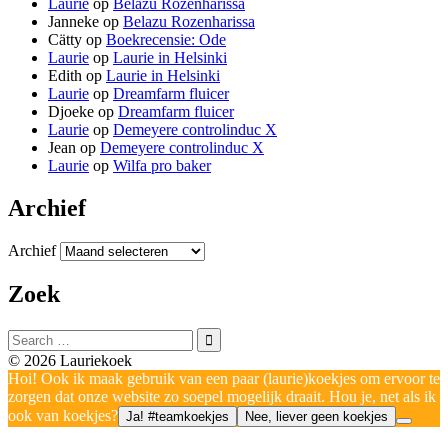
Laurie
op
Belazu Rozenharissa
Janneke
op
Belazu Rozenharissa
Cätty
op
Boekrecensie: Ode
Laurie
op
Laurie in Helsinki
Edith
op
Laurie in Helsinki
Laurie
op
Dreamfarm fluicer
Djoeke
op
Dreamfarm fluicer
Laurie
op
Demeyere controlinduc X
Jean
op
Demeyere controlinduc X
Laurie
op
Wilfa pro baker
Archief
Archief
Zoek
© 2026 Lauriekoek
Hoi! Ook ik maak gebruik van een paar (laurie)koekjes om ervoor te
zorgen dat onze website zo soepel mogelijk draait. Hou je, net als ik
ook van koekjes?
Ja! #teamkoekjes
Nee, liever geen koekjes
Over mij
Boekrecensies
Reviews
Algemeen
Kook- en bakspullen
Cosmetica