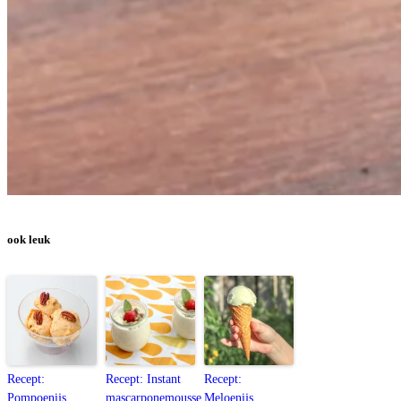
ook leuk
Recept:
Recept: Instant
Recept:
Pompoenijs
mascarponemousse
Meloenijs