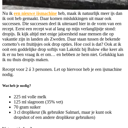
Nu ik
een nieuwe ijsmachine
heb, maak ik natuurlijk meer ijs dan
ik ooit heb gemaakt. Daar komen mislukkingen uit maar ook
successen. Die successen deel ik uiteraard hier in de vorm van een
recept. Eerst een recept wat al lang op mijn verlanglijstje stond:
dropijs. Ik kijk altijd met enige jaloersheid naar mensen die op
vakantie zijn in landen als Zweden. Daar staan tussen de bekende
cornetto’s en fruitijsjes ook drop opties. Hoe cool is dat? Ook at ik
ooit een goddelijke drop softijs van Lakridz bij Bulow elke keer als
ik er nu ben vraag ik er om… en hebben ze hem niet. Gelukkig kan
ik nu thuis dropijs maken.
Recept voor 2 á 3 personen. Let op hiervoor heb je een ijsmachine
nodig.
Wat heb je nodig?
225 ml volle melk
125 ml slagroom (35% vet)
70 gram suiker
3 cl droplikeur (Ik gebruikte Salmari, maar je kunt ook
dropshot of een andere droplikeur gebruiken)