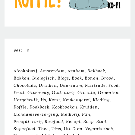
WOLK
Alcoholvrij
Amsterdam
Arnhem
Bakboek
Bakken
Biologisch
Blogs
Boek
Bonen
Brood
Chocolade
Drinken
Duurzaam
Fairtrade
Food
Fruit
Giveaway
Glutenvrij
Groente
Groenten
Hergebruik
Ijs
Kerst
Keukengerei
Kleding
Koffie
Kookboek
Kookboeken
Kruiden
Lichaamsverzorging
Melkvrij
Pan
Proefdiervrij
Rawfood
Recept
Soep
Stad
Superfood
Thee
Tips
Uit Eten
Veganistisch