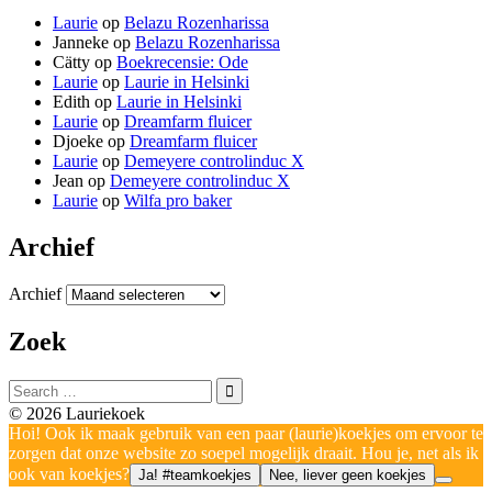
Laurie
op
Belazu Rozenharissa
Janneke
op
Belazu Rozenharissa
Cätty
op
Boekrecensie: Ode
Laurie
op
Laurie in Helsinki
Edith
op
Laurie in Helsinki
Laurie
op
Dreamfarm fluicer
Djoeke
op
Dreamfarm fluicer
Laurie
op
Demeyere controlinduc X
Jean
op
Demeyere controlinduc X
Laurie
op
Wilfa pro baker
Archief
Archief
Zoek
© 2026 Lauriekoek
Hoi! Ook ik maak gebruik van een paar (laurie)koekjes om ervoor te
zorgen dat onze website zo soepel mogelijk draait. Hou je, net als ik
ook van koekjes?
Ja! #teamkoekjes
Nee, liever geen koekjes