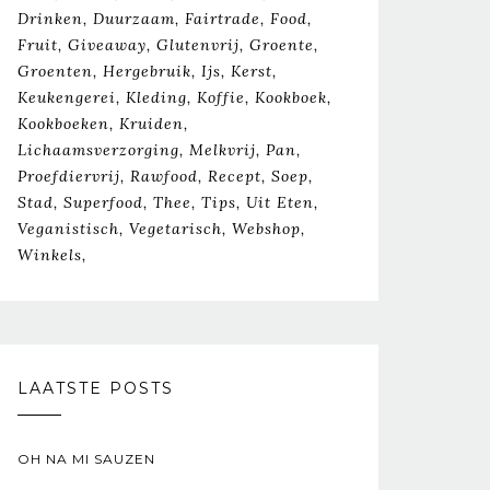
Drinken
Duurzaam
Fairtrade
Food
Fruit
Giveaway
Glutenvrij
Groente
Groenten
Hergebruik
Ijs
Kerst
Keukengerei
Kleding
Koffie
Kookboek
Kookboeken
Kruiden
Lichaamsverzorging
Melkvrij
Pan
Proefdiervrij
Rawfood
Recept
Soep
Stad
Superfood
Thee
Tips
Uit Eten
Veganistisch
Vegetarisch
Webshop
Winkels
LAATSTE POSTS
OH NA MI SAUZEN