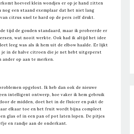
erkomt hoeveel klein wondjes er op je hand zitten
 en nog een staand exemplaar dat het niet lang
 van citrus snel te hard op de pers zelf drukt.
de tijd de gouden standaard, maar ik probeerde er
ersen, wat nooit werkte. Ook had ik altijd het idee
eet leeg was als ik hem uit de elbow haalde. Er lijkt
s je in de halve citroen die je net hebt uitgeperst
 en ander op aan te merken.
 problemen opgelost. Ik heb dan ook de nieuwe
een intelligent ontwerp, hoe vaker ik hem gebruik
 door de midden, doet het in de fluicer en pakt de
ar elkaar toe en het fruit wordt bijna compleet
en glas of in een pan of pot laten lopen. De pitjes
fje en randje aan de onderkant.