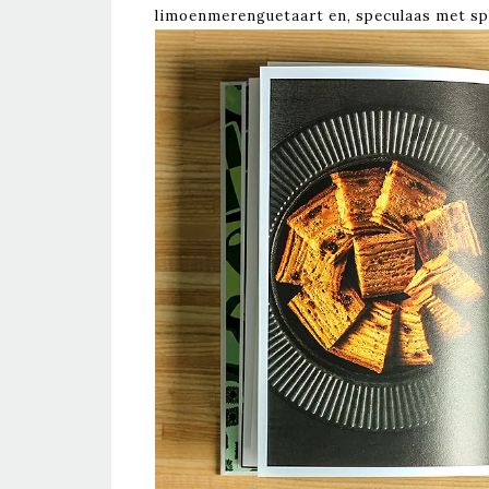
limoenmerenguetaart en, speculaas met sp