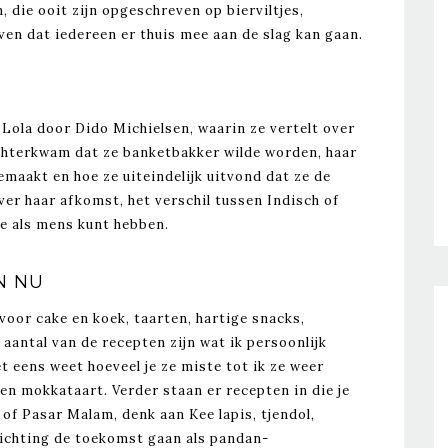
 die ooit zijn opgeschreven op bierviltjes,
jven dat iedereen er thuis mee aan de slag kan gaan.
Lola door Dido Michielsen, waarin ze vertelt over
achterkwam dat ze banketbakker wilde worden, haar
gemaakt en hoe ze uiteindelijk uitvond dat ze de
er haar afkomst, het verschil tussen Indisch of
je als mens kunt hebben.
N NU
voor cake en koek, taarten, hartige snacks,
aantal van de recepten zijn wat ik persoonlijk
 eens weet hoeveel je ze miste tot ik ze weer
en mokkataart. Verder staan er recepten in die je
of Pasar Malam, denk aan Kee lapis, tjendol,
richting de toekomst gaan als pandan-