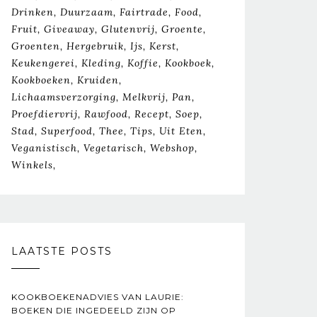
Drinken
Duurzaam
Fairtrade
Food
Fruit
Giveaway
Glutenvrij
Groente
Groenten
Hergebruik
Ijs
Kerst
Keukengerei
Kleding
Koffie
Kookboek
Kookboeken
Kruiden
Lichaamsverzorging
Melkvrij
Pan
Proefdiervrij
Rawfood
Recept
Soep
Stad
Superfood
Thee
Tips
Uit Eten
Veganistisch
Vegetarisch
Webshop
Winkels
LAATSTE POSTS
KOOKBOEKENADVIES VAN LAURIE:
BOEKEN DIE INGEDEELD ZIJN OP