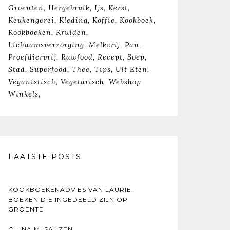
Groenten
Hergebruik
Ijs
Kerst
Keukengerei
Kleding
Koffie
Kookboek
Kookboeken
Kruiden
Lichaamsverzorging
Melkvrij
Pan
Proefdiervrij
Rawfood
Recept
Soep
Stad
Superfood
Thee
Tips
Uit Eten
Veganistisch
Vegetarisch
Webshop
Winkels
LAATSTE POSTS
KOOKBOEKENADVIES VAN LAURIE:
BOEKEN DIE INGEDEELD ZIJN OP
GROENTE
OH NA MI SAUZEN