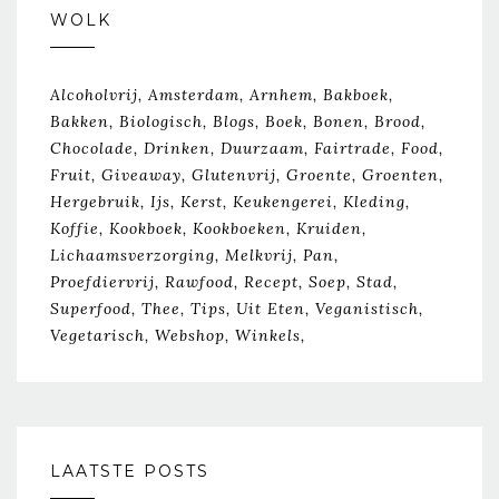
WOLK
Alcoholvrij
Amsterdam
Arnhem
Bakboek
Bakken
Biologisch
Blogs
Boek
Bonen
Brood
Chocolade
Drinken
Duurzaam
Fairtrade
Food
Fruit
Giveaway
Glutenvrij
Groente
Groenten
Hergebruik
Ijs
Kerst
Keukengerei
Kleding
Koffie
Kookboek
Kookboeken
Kruiden
Lichaamsverzorging
Melkvrij
Pan
Proefdiervrij
Rawfood
Recept
Soep
Stad
Superfood
Thee
Tips
Uit Eten
Veganistisch
Vegetarisch
Webshop
Winkels
LAATSTE POSTS