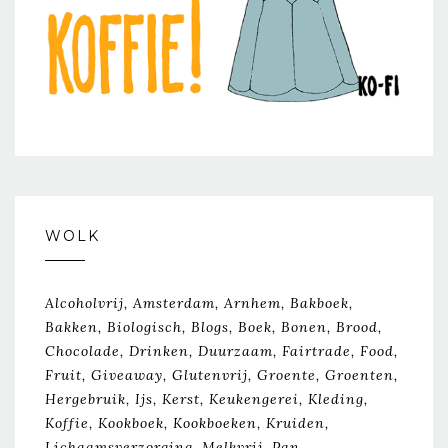
WOLK
Alcoholvrij
Amsterdam
Arnhem
Bakboek
Bakken
Biologisch
Blogs
Boek
Bonen
Brood
Chocolade
Drinken
Duurzaam
Fairtrade
Food
Fruit
Giveaway
Glutenvrij
Groente
Groenten
Hergebruik
Ijs
Kerst
Keukengerei
Kleding
Koffie
Kookboek
Kookboeken
Kruiden
Lichaamsverzorging
Melkvrij
Pan