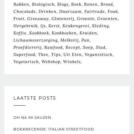
Bakken
Biologisch
Blogs
Boek
Bonen
Brood
Chocolade
Drinken
Duurzaam
Fairtrade
Food
Fruit
Giveaway
Glutenvrij
Groente
Groenten
Hergebruik
Ijs
Kerst
Keukengerei
Kleding
Koffie
Kookboek
Kookboeken
Kruiden
Lichaamsverzorging
Melkvrij
Pan
Proefdiervrij
Rawfood
Recept
Soep
Stad
Superfood
Thee
Tips
Uit Eten
Veganistisch
Vegetarisch
Webshop
Winkels
LAATSTE POSTS
OH NA MI SAUZEN
BOEKRECENSIE: ITALIAN STREETFOOD