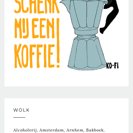
WOLK
Alcoholvrij
Amsterdam
Arnhem
Bakboek