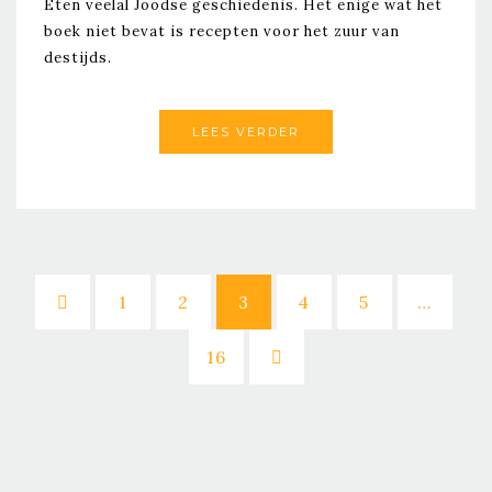
Eten veelal Joodse geschiedenis. Het enige wat het
boek niet bevat is recepten voor het zuur van
destijds.
LEES VERDER
1
2
3
4
5
…
16